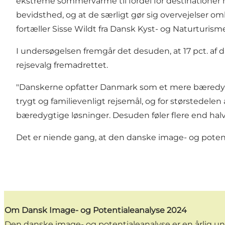
ekstreme sommervarme til fordel for destinationer 
bevidsthed, og at de særligt gør sig overvejelser omkr
fortæller Sisse Wildt fra Dansk Kyst- og Naturturism
I undersøgelsen fremgår det desuden, at 17 pct. af 
rejsevalg fremadrettet.
"Danskerne opfatter Danmark som et mere bæredyg
trygt og familievenligt rejsemål, og for størstedelen
bæredygtige løsninger. Desuden føler flere end halvde
Det er niende gang, at den danske image- og poten
Om Dansk Image- og Potentialeanalyse 2024
Den danske image- og potentialeanalyse er en årlig und