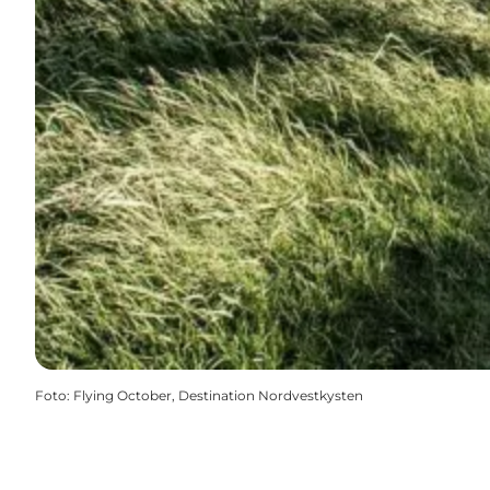
Foto
:
Flying October, Destination Nordvestkysten