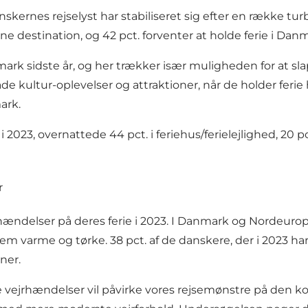
skernes rejselyst har stabiliseret sig efter en række tur
e destination, og 42 pct. forventer at holde ferie i Danm
mark sidste år, og her trækker især muligheden for at sla
de kultur-oplevelser og attraktioner, når de holder ferie
ark.
23, overnattede 44 pct. i feriehus/ferielejlighed, 20 pct.
r
delser på deres ferie i 2023. I Danmark og Nordeuropa v
rme og tørke. 38 pct. af de danskere, der i 2023 har op
ner.
ge vejrhændelser vil påvirke vores rejsemønstre på den kor