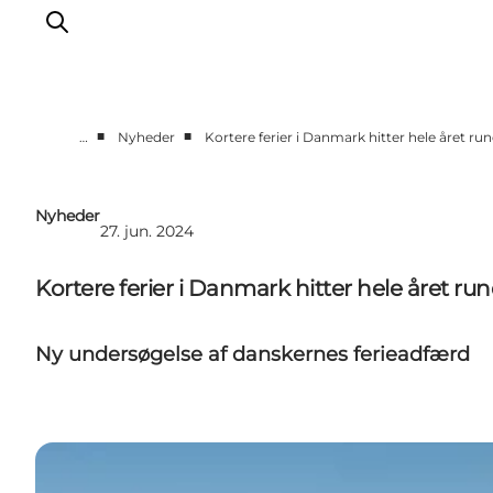
■
■
…
Nyheder
Kortere ferier i Danmark hitter hele året ru
Nyheder
Programmer
Nyheder
27. jun. 2024
Vidensbank
Om os
Kortere ferier i Danmark hitter hele året ru
Kontakt
Ny undersøgelse af danskernes ferieadfærd