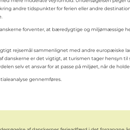
med mere moderate vejrforhold. Undersøgelsen peger dog 
ing andre tidspunkter for ferien eller andre destinationer,
e.
danskerne forventer, at bæredygtige og miljømæssige hens
tigt rejsemål sammenlignet med andre europæiske lan
 af danskerne er det vigtigt, at turismen tager hensyn til
len selv et ansvar for at passe på miljøet, når de holder 
tialeanalyse gennemføres.
ersøgelse af danskernes ferieadfærd i det forgangne år,