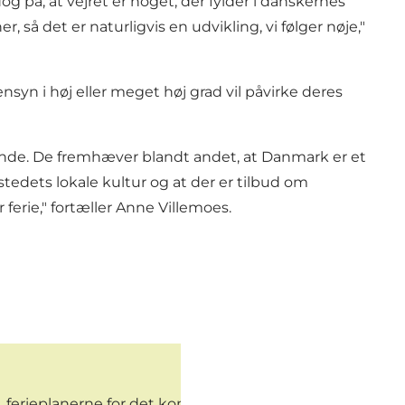
på, at vejret er noget, der fylder i danskernes
 så det er naturligvis en udvikling, vi følger nøje,"
yn i høj eller meget høj grad vil påvirke deres
de. De fremhæver blandt andet, at Danmark er et
 stedets lokale kultur og at der er tilbud om
ferie," fortæller Anne Villemoes.
 ferieplanerne for det kommende år og betydningen af akt