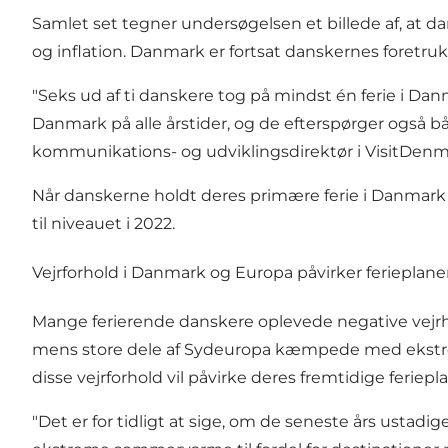
Samlet set tegner undersøgelsen et billede af, at dan
og inflation. Danmark er fortsat danskernes foretrukn
"Seks ud af ti danskere tog på mindst én ferie i Dan
Danmark på alle årstider, og de efterspørger også bå
kommunikations- og udviklingsdirektør i VisitDenm
Når danskerne holdt deres primære ferie i Danmark i 20
til niveauet i 2022.
Vejrforhold i Danmark og Europa påvirker ferieplane
Mange ferierende danskere oplevede negative vejrhæn
mens store dele af Sydeuropa kæmpede med ekstrem va
disse vejrforhold vil påvirke deres fremtidige feriepla
"Det er for tidligt at sige, om de seneste års ustadi