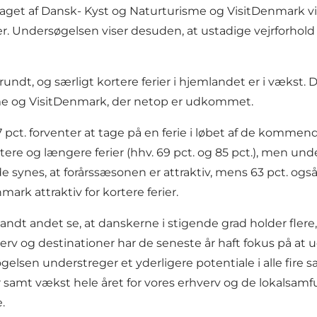
aget af Dansk- Kyst og Naturturisme og VisitDenmark vis
rier. Undersøgelsen viser desuden, at ustadige vejrforhol
rundt, og særligt kortere ferier i hjemlandet er i vækst.
sme og VisitDenmark, der netop er udkommet.
87 pct. forventer at tage på en ferie i løbet af de komm
 og længere ferier (hhv. 69 pct. og 85 pct.), men unders
t de synes, at forårssæsonen er attraktiv, mens 63 pct. ogs
ark attraktiv for kortere ferier.
blandt andet se, at danskerne i stigende grad holder fler
 og destinationer har de seneste år haft fokus på at ud
gelsen understreger et yderligere potentiale i alle fire 
samt vækst hele året for vores erhverv og de lokalsamfund
.