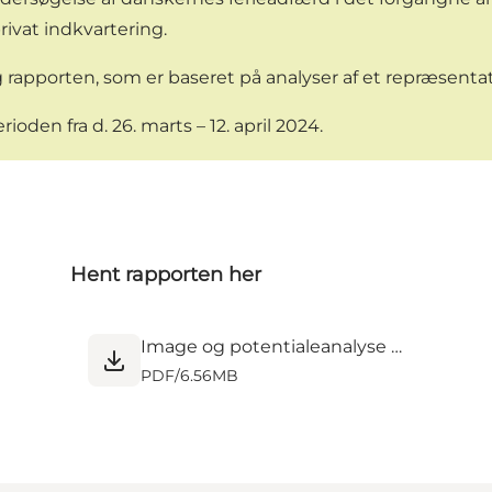
ivat indkvartering.
apporten, som er baseret på analyser af et repræsentati
oden fra d. 26. marts – 12. april 2024.
Hent rapporten her
Image og potentialeanalyse for Danmark - Epinion_final_v2 - 01.07.24.pdf
PDF
/
6.56MB