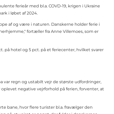
bulente ferieår med bl.a. COVD-19, krigen i Ukraine
ark i løbet af 2024.
ppe af og være i naturen. Danskerne holder ferie i
 herhjemme," fortæller fra Anne Villemoes, som er
 på hotel og 5 pct. på et feriecenter, hvilket svarer
ar regn og ustabilt vejr de største udfordringer,
levet negative vejrforhold på ferien, forventer, at
te bane, hvor flere turister bl.a. fravælger den