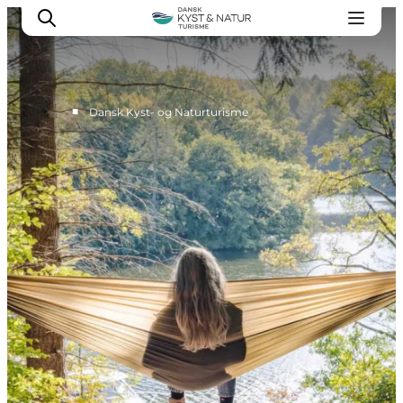
■
Dansk Kyst- og Naturturisme
Nyheder
Programmer
Vidensbank
Om os
Kontakt