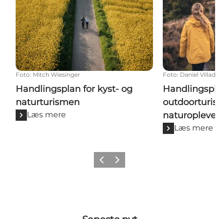
Foto
:
Mitch Wiesinger
Foto
:
Daniel Villad
Handlingsplan for kyst- og
Handlingspla
naturturismen
outdoorturi
Læs mere
naturoplevel
Læs mere
Forrige billede
Næste billede