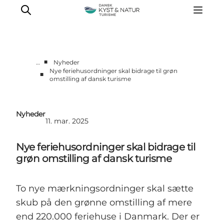
■
…
Nyheder
Nye feriehusordninger skal bidrage til grøn
■
omstilling af dansk turisme
Nyheder
Programmer
Vidensbank
Nyheder
11. mar. 2025
Om os
Kontakt
Nye feriehusordninger skal bidrage til
grøn omstilling af dansk turisme
To nye mærkningsordninger skal sætte
skub på den grønne omstilling af mere
end 220.000 feriehuse i Danmark. Der er