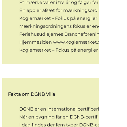
Et mærke varer i tre år og følger feriehuset. Eft
En app er afsæt for mærkningsordningen. Her s
Koglemærket - Fokus på energi er udviklet a
Mærkningsordningens fokus er energiforbruget. Me
Feriehusudlejernes Brancheforening ejer og adm
Hjemmesiden
www.koglemærket.dk
indeholde
Koglemærket – Fokus på energi er udviklet med
Fakta om DGNB Villa
DGNB er en international certificeringsordnin
Når en bygning får en DGNB-certificering, betyde
I dag findes der fem typer DGNB-certificeringer