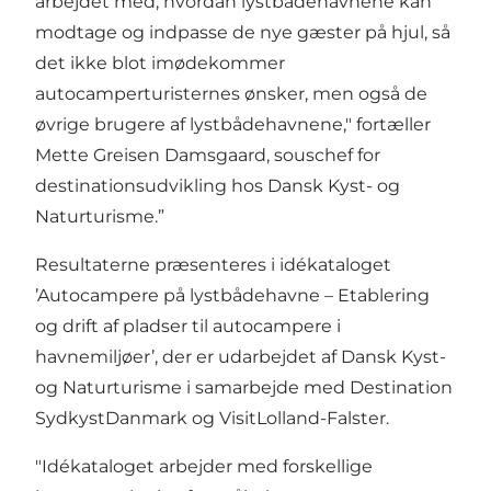
arbejdet med, hvordan lystbådehavnene kan
modtage og indpasse de nye gæster på hjul, så
det ikke blot imødekommer
autocamperturisternes ønsker, men også de
øvrige brugere af lystbådehavnene," fortæller
Mette Greisen Damsgaard, souschef for
destinationsudvikling hos Dansk Kyst- og
Naturturisme.”
Resultaterne præsenteres i idékataloget
’Autocampere på lystbådehavne – Etablering
og drift af pladser til autocampere i
havnemiljøer’, der er udarbejdet af Dansk Kyst-
og Naturturisme i samarbejde med Destination
SydkystDanmark og VisitLolland-Falster.
"Idékataloget arbejder med forskellige