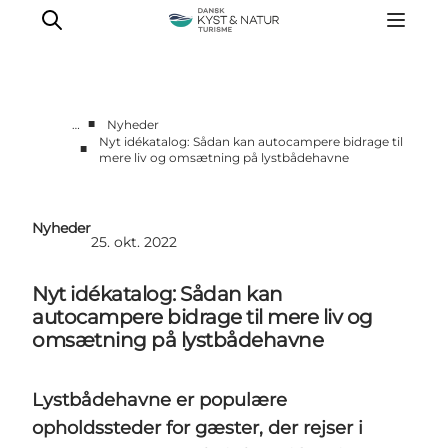
■
…
Nyheder
Nyt idékatalog: Sådan kan autocampere bidrage til
■
mere liv og omsætning på lystbådehavne
Nyheder
Programmer
Vidensbank
Nyheder
25. okt. 2022
Om os
Kontakt
Nyt idékatalog: Sådan kan
autocampere bidrage til mere liv og
omsætning på lystbådehavne
Lystbådehavne er populære
opholdssteder for gæster, der rejser i