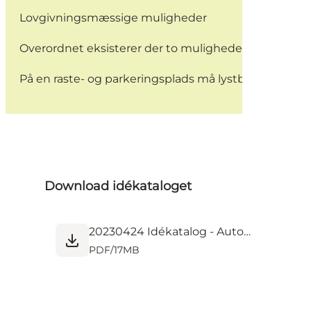
Lovgivningsmæssige muligheder
Overordnet eksisterer der to muligheder for lystbåd
På en raste- og parkeringsplads må lystbådehavnen ta
Download idékataloget
20230424 Idékatalog - Autocampere på lystbådehavne_72 ppi_web.pdf
PDF
/
17MB