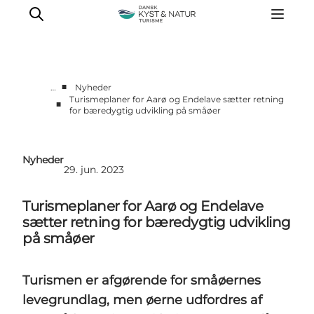
■
…
Nyheder
Turismeplaner for Aarø og Endelave sætter retning
■
for bæredygtig udvikling på småøer
Nyheder
Programmer
Vidensbank
Nyheder
29. jun. 2023
Om os
Kontakt
Turismeplaner for Aarø og Endelave
sætter retning for bæredygtig udvikling
på småøer
Turismen er afgørende for småøernes
levegrundlag, men øerne udfordres af