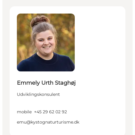
Emmely Urth Staghøj - Udviklingskonsulent
Emmely Urth Staghøj
Udviklingskonsulent
mobile
+45 29 62 02 92
emu@kystognaturturisme.dk