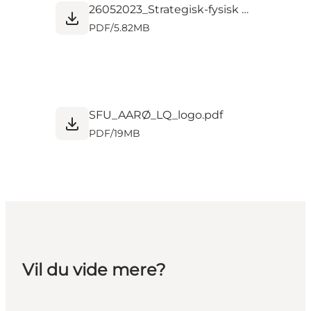
26052023_Strategisk-fysisk udviklingsplan for Endelave_FINAL_Logo.pdf
PDF
/
5.82MB
SFU_AARØ_LQ_logo.pdf
PDF
/
19MB
Vil du vide mere?