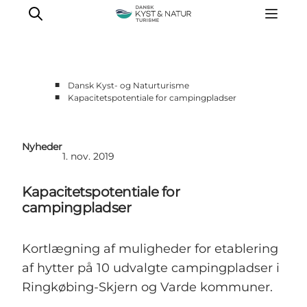
■
Dansk Kyst- og Naturturisme
■
Kapacitetspotentiale for campingpladser
Nyheder
Programmer
Nyheder
Vidensbank
1. nov. 2019
Om os
Kapacitetspotentiale for
Kontakt
campingpladser
Kortlægning af muligheder for etablering
af hytter på 10 udvalgte campingpladser i
Ringkøbing-Skjern og Varde kommuner.