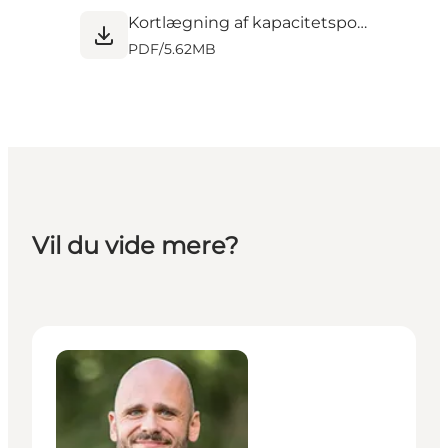
Kortlægning af kapacitetspotentiale for campingpladser_0.pdf
PDF
/
5.62MB
Vil du vide mere?
Jacob R. Kirkegaard Larsen - Udviklingsdirektør