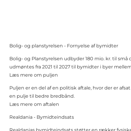
Bolig- og planstyrelsen - Fornyelse af bymidter
Bolig- og Planstyrelsen udbyder 180 mio. kr. til sm
udmøntes fra 2021 til 2027 til bymidter i byer mell
Læs mere om puljen
Puljen er en del af en politisk aftale, hvor der er a
en pulje til bedre bredbånd.
Læs mere om aftalen
Realdania - Bymidteindsats
Realdanias bymidteindsats støtter en rækker fysisk