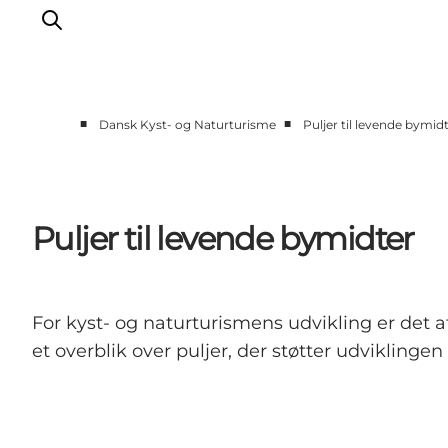
■
■
Dansk Kyst- og Naturturisme
Puljer til levende bymid
Nyheder
Programmer
Vidensbank
Puljer til levende bymidter
Om os
Kontakt
For kyst- og naturturismens udvikling er det a
et overblik over puljer, der støtter udviklinge