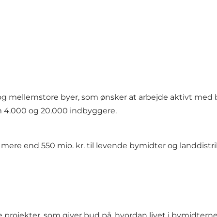
å og mellemstore byer, som ønsker at arbejde aktivt med 
em 4.000 og 20.000 indbyggere.
fsat mere end 550 mio. kr. til levende bymidter og landdist
e projekter, som giver bud på, hvordan livet i bymidter