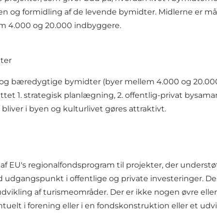
iden og formidling af de levende bymidter. Midlerne er m
lem 4.000 og 20.000 indbyggere.
ter
e og bæredygtige bymidter (byer mellem 4.000 og 20.000 
et 1. strategisk planlægning, 2. offentlig-privat bysamar
bliver i byen og kulturlivet gøres attraktivt.
af EU's regionalfondsprogram til projekter, der understø
udgangspunkt i offentlige og private investeringer. De
 udvikling af turismeområder. Der er ikke nogen øvre elle
t i forening eller i en fondskonstruktion eller et udvi