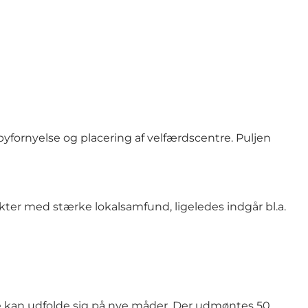
byfornyelse og placering af velfærdscentre. Puljen
rikter med stærke lokalsamfund, ligeledes indgår bl.a.
ne kan udfolde sig på nye måder. Der udmøntes 50