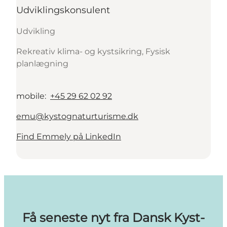
Udviklingskonsulent
Udvikling
Rekreativ klima- og kystsikring, Fysisk
planlægning
mobile
:
+45 29 62 02 92
emu@kystognaturturisme.dk
Find Emmely på LinkedIn
Få seneste nyt fra Dansk Kyst-