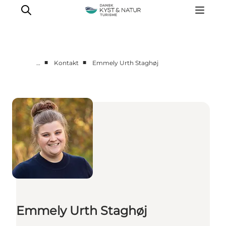
■
■
…
Kontakt
Emmely Urth Staghøj
Nyheder
Programmer
Vidensbank
Om os
Kontakt
Emmely Urth Staghøj