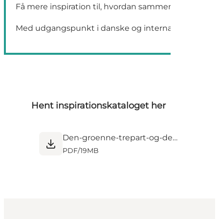
Få mere inspiration til, hvordan sammentænkningen a
Med udgangspunkt i danske og internationale cases 
Hent inspirationskataloget her
Den-groenne-trepart-og-det-rekreative-potentiale_maj25_web_1.pdf
PDF
/
19MB