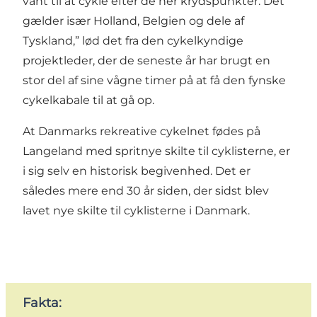
vant til at cykle efter de her krydspunkter. Det
gælder især Holland, Belgien og dele af
Tyskland,” lød det fra den cykelkyndige
projektleder, der de seneste år har brugt en
stor del af sine vågne timer på at få den fynske
cykelkabale til at gå op.
At Danmarks rekreative cykelnet fødes på
Langeland med spritnye skilte til cyklisterne, er
i sig selv en historisk begivenhed. Det er
således mere end 30 år siden, der sidst blev
lavet nye skilte til cyklisterne i Danmark.
Fakta: