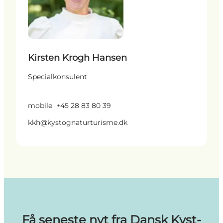
Kirsten Krogh Hansen
Specialkonsulent
mobile
+45 28 83 80 39
kkh@kystognaturturisme.dk
Få seneste nyt fra Dansk Kyst-