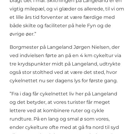
bragt det i mål. Skiltningen på Langeland er en
vigtig milepæl, og vi glæder os allerede, til vi om
et lille års tid forventer at være færdige med
både skilte og faciliteter på hele Fyn og de
øvrige øer.”
Borgmester på Langeland Jørgen Nielsen, der
ved indvielsen førte an på en 4 km cykeltur via
tre krydspunkter midt på Langeland, udtrykte
også stor stolthed ved at være det sted, hvor
cykelnettet nu ser dagens lys for første gang.
”Fra i dag får cykelnettet liv her på Langeland
og det betyder, at vores turister får meget
lettere ved at kombinere ruter og cykle
rundture. På en lang og smal ø som vores,
ender cykelture ofte med at gå fra nord til syd