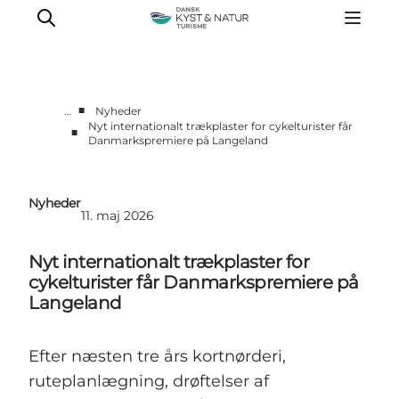
■
…
Nyheder
Nyt internationalt trækplaster for cykelturister får
■
Danmarkspremiere på Langeland
Nyheder
Programmer
Vidensbank
Nyheder
11. maj 2026
Om os
Kontakt
Nyt internationalt trækplaster for
cykelturister får Danmarkspremiere på
Langeland
Efter næsten tre års kortnørderi,
ruteplanlægning, drøftelser af