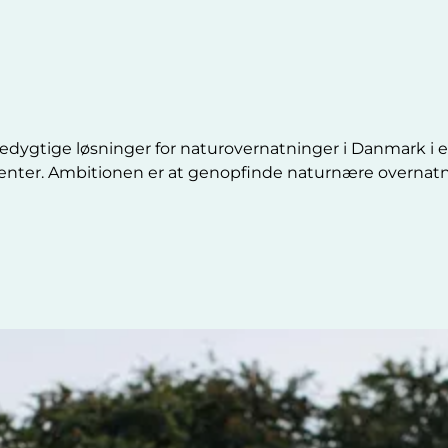
ygtige løsninger for naturovernatninger i Danmark i e
enter. Ambitionen er at genopfinde naturnære overnatn