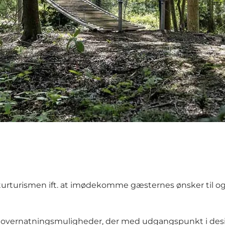
naturturismen ift. at imødekomme gæsternes ønsker til o
overnatningsmuligheder, der med udgangspunkt i design,