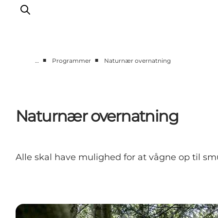
■
■
…
Programmer
Naturnær overnatning
Nyheder
Programmer
Vidensbank
Naturnær overnatning
Om os
Kontakt
Alle skal have mulighed for at vågne op til s