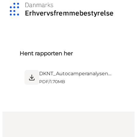
Hent rapporten her
DKNT_Autocamperanalysen_rapport_051224.pdf
PDF
/
1.70MB