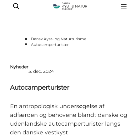
■
Dansk Kyst- og Naturturisme
■
Autocamperturister
Nyheder
Programmer
Nyheder
Vidensbank
5. dec. 2024
Om os
Autocamperturister
Kontakt
En antropologisk undersøgelse af
adfærden og behovene blandt danske og
udenlandske autocamperturister langs
den danske vestkyst