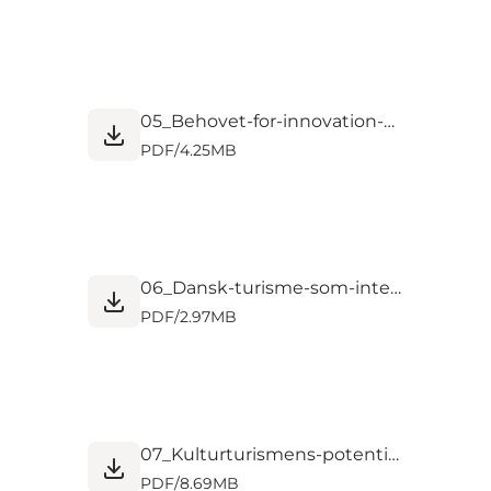
05_Behovet-for-innovation-også-i-turismen…_Jakob-Stoumann_Proptech-Denmark.pdf
PDF
/
4.25MB
06_Dansk-turisme-som-international-frontrunner_Thomas-Kierkgaard_NTT-DATA.pdf
PDF
/
2.97MB
07_Kulturturismens-potentialer_Mette-Bjerrum-Jensen_Ringkobing-Skjern-Museum_Naturkraft_til site.pdf
PDF
/
8.69MB