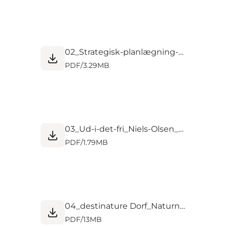
02_Strategisk-planlægning-naturområder_John-Meek_Parks-Canada.pdf
PDF
/
3.29MB
03_Ud-i-det-fri_Niels-Olsen_Nordea-fonden.pdf
PDF
/
1.79MB
04_destinature Dorf_Naturnær-og-bæredygtig-overnatning_Eva-og-Holger-Danneberg.pdf
PDF
/
13MB