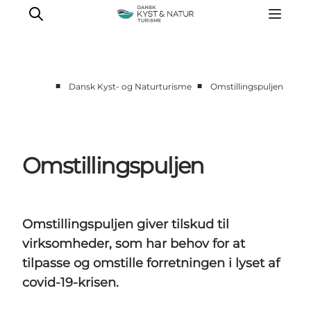
■
■
Dansk Kyst- og Naturturisme
Omstillingspuljen
Nyheder
Programmer
Vidensbank
Omstillingspuljen
Om os
Kontakt
Omstillingspuljen giver tilskud til
virksomheder, som har behov for at
tilpasse og omstille forretningen i lyset af
covid-19-krisen.