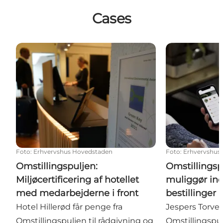
Cases
Omstillingspuljen: Miljøcertificering af hotellet me
Omstillingspul
Foto
:
Erhvervshus Hovedstaden
Foto
:
Erhvervshus
Omstillingspuljen:
Omstillingsp
Miljøcertificering af hotellet
muliggør ind
med medarbejderne i front
bestillinger 
Hotel Hillerød får penge fra
Jespers Torve
Omstillingspuljen til rådgivning og
Omstillingspul