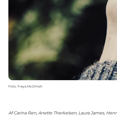
Foto
:
Freya McOmish
Af Carina Ren, Anette Therkelsen, Laura James, Hen