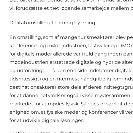
vil forudsætte et tæt løbende samarbejde mellem pr
Digital omstilling: Learning by doing
En omstilling, som af mange turismeaktører blev pe
konference- og mødeindustrien, festivaler og DMO’
for digitale møder allerede var i fuld gang inden pa
mødeindustrien erstattede
digitale og hybride alte
og udfordringer. På den ene side indebærer digital
tidsmæssigt) og en nærmest håndgribelig formindske
destinationsaktører store dele af deres indtægtsgr
for at danne netværk er også i visse mødesammenhæn
markedet for at mødes fysisk. Således er særligt d
enighed om, at fysiske møder og konferencer vil v
for at udvikle digitale løsninger.