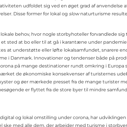
viteten udfoldet sig ved en øget grad af anvendelse af
lser. Disse former for lokal og
slow
naturturisme resulte
g lokale behov, hvor nogle storbyhoteller forvandlede sig t
s, et sted at bo eller til at gå i karantæne under pande
es at understøtte eller løfte lokalsamfundet, snarere end
e i Danmark. Innovationer og tendenser både på prod
 corona på mange destinationer rundt omkring i Europa 
 mærket de økonomiske konsekvenser af turisternes ud
ster og øer mærkede presset fra de mange turister med 
ende er flyttet fra de store byer til mindre samfund lan
gital og lokal omstilling under corona, har udviklingen 
l ske med alle dem, der arbejder med turisme i storbyer