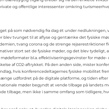
ivate og offentlige interessenter omkring turismeerhve
get på som nødvendig fra dag ét under nedlukningen, va
er blev tvunget til at aflyse og gentænke det fysiske
ndemien, tvang corona og de strenge rejserestriktioner f
rnativer stort set de fysiske møder, og det blev tydeligt
e mødeformater bl.a. effektiviseringsgevinster for mød
lse af CO2-aftrykket. På den anden side, mister konfere
undlag, hvis konferencedeltagernes fysiske mobilitet fr
ge udfordret på de digitale platforme, og tiden efter 
e nationale møder begyndt at vende tilbage på landets 
ende tilbage, men ikke i samme omfang som tidligere, h