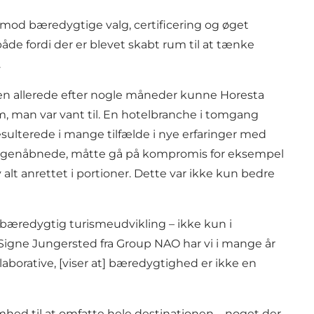
mod bæredygtige valg, certificering og øget
e fordi der er blevet skabt rum til at tænke
.
Men allerede efter nogle måneder kunne Horesta
m, man var vant til. En hotelbranche i tomgang
esulterede i mange tilfælde i nye erfaringer med
et genåbnede, måtte gå på kompromis for eksempel
alt anrettet i portioner. Dette var ikke kun bedre
 bæredygtig turismeudvikling – ikke kun i
Signe Jungersted fra Group NAO har vi i mange år
aborative, [viser at] bæredygtighed er ikke en
hed til at omfatte hele destinationen – noget der