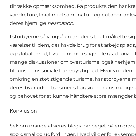
tiltrække opmærksomhed. På produktsiden har kreati
vandreture
, lokal mad samt natur- og outdoor-opleve
deres hjemlige
nearcation
.
I storbyerne så vi også en tendens til at målrette si
værelser til dem, der havde brug for et arbejdsplad
og global trend, hvor turisme i stigende grad forvent
mange diskussioner om overturisme, også herhjemm
til turismens sociale bæredygtighed. Hvor vi inden
omkring en støt stigende turisme, har storbyerne
deres byer uden
turismens bagsider
, mens mange ky
og behovet for at kunne håndtere store mængder besøg
Konklusion
Selvom mange af vores blogs har peget på en grøn, di
spørgsmål og udfordringer. Hvad vil der for eksempe