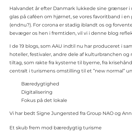
Halvandet år efter Danmark lukkede sine grænser i 
glas på caféen om hjørnet, se vores favoritband i e
(endnu?). For corona er stadig iblandt os og forventes
bevæger os hen i fremtiden, vil vi i denne blog refle
I de 19 blogs, som AAU indtil nu har produceret i 
hoteller
,
festivaler
, andre dele af
kulturbranchen
og
tiltag, som rakte fra kysterne til byerne, fra krisehån
centralt i turismens omstilling til et ”new normal” 
Bæredygtighed
Digitalisering
Fokus på det lokale
Vi har bedt Signe Jungersted fra Group NAO og Anna
Et skub frem mod bæredygtig turisme