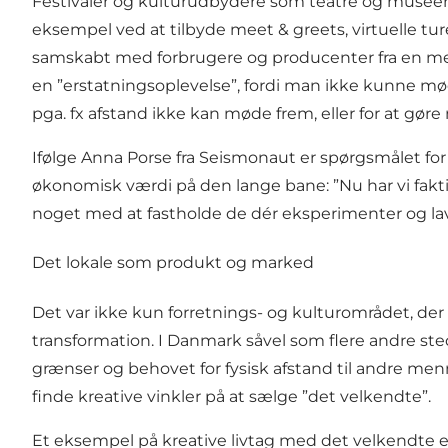
Festivaler og kulturudbydere som teatre og museer 
eksempel ved at tilbyde meet & greets, virtuelle tur
samskabt med forbrugere og producenter fra en meg
en ”erstatningsoplevelse”, fordi man ikke kunne møde
pga. fx afstand ikke kan møde frem, eller for at gøre
Ifølge Anna Porse fra Seismonaut er spørgsmålet for 
økonomisk værdi på den lange bane: ”Nu har vi faktis
noget med at fastholde de dér eksperimenter og la
Det lokale som produkt og marked
Det var ikke kun forretnings- og kulturområdet, de
transformation. I Danmark såvel som flere andre ste
grænser og behovet for fysisk afstand til andre men
finde kreative vinkler på at sælge ”det velkendte”.
Et eksempel på kreative livtag med det velkendte