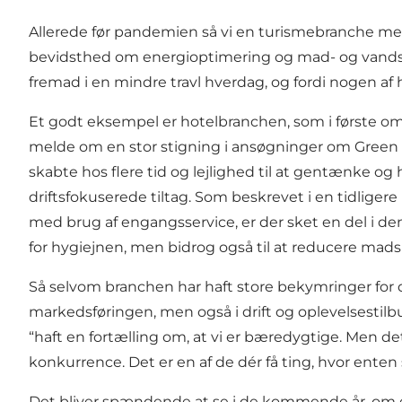
Allerede før pandemien så vi en turismebranche med
bevidsthed om energioptimering og mad- og vandspi
fremad i en mindre travl hverdag, og fordi nogen a
Et godt eksempel er hotelbranchen, som i første o
melde om en stor
stigning i ansøgninger om Green 
skabte hos flere tid og lejlighed til at gentænke o
driftsfokuserede tiltag. Som beskrevet i
en tidligere
med brug af engangsservice, er der sket en del i den
for hygiejnen, men bidrog også til at reducere madsp
Så selvom branchen har haft store bekymringer for d
markedsføringen, men også i drift og oplevelsestil
“haft en fortælling om, at vi er bæredygtige. Men de
konkurrence. Det er en af de dér få ting, hvor enten s
Det bliver spændende at se i de kommende år, om en