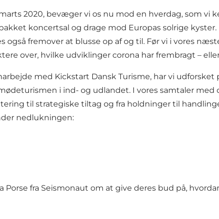
marts 2020, bevæger vi os nu mod en hverdag, som vi ke
n pakket koncertsal og drage mod Europas solrige kyster.
 også fremover at blusse op af og til. Før vi i vores næste
ktere over, hvilke udviklinger corona har frembragt – elle
samarbejde med Kickstart Dansk Turisme, har vi udforske
mødeturismen
i ind- og udlandet. I vores samtaler med 
dtering til strategiske tiltag og fra holdninger til handli
under nedlukningen:
 Porse fra Seismonaut om at give deres bud på, hvordan 