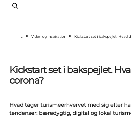
■
■
…
Viden og inspiration
Kickstart set i bakspejlet. Hvad
Viden og inspiration
Projektinitiativer 1.0
Projektinitiativer 2.0
Kickstart set i bakspejlet. H
corona?
Hvad tager turismeerhvervet med sig efter halv
tendenser: bæredygtig, digital og lokal turism