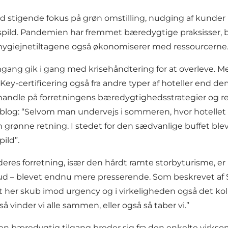
 stigende fokus på grøn omstilling, nudging af kunder 
ld. Pandemien har fremmet bæredygtige praksisser, båd
f hygiejnetiltagene også økonomiserer med ressourcerne
mgang gik i gang med krisehåndtering for at overleve. 
Key-certificering
også fra andre typer af hoteller end de
g handle på forretningens bæredygtighedsstrategier og r
 blog
: “Selvom man undervejs i sommeren, hvor hotell
 grønne retning. I stedet for den sædvanlige buffet blev 
ild”.
eres forretning, især den hårdt ramte storbyturisme, er
bud – blevet endnu mere presserende. Som beskrevet af 
t her skub imod urgency og i virkeligheden også det koll
å vinder vi alle sammen, eller også så taber vi.”
 bæredygtig tilgang breder sig fra den enkelte virksom