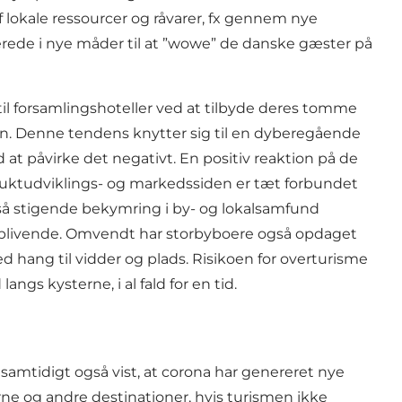
 lokale ressourcer og råvarer, fx gennem
nye
rede i nye måder til at
”wowe” de danske gæster
på
il
forsamlingshoteller
ved at tilbyde deres tomme
mien. Denne tendens knytter sig til en dyberegående
 at påvirke det negativt. En positiv reaktion på de
uktudviklings- og markedssiden er tæt forbundet
så stigende bekymring i by- og lokalsamfund
eblivende. Omvendt har storbyboere også opdaget
hang til vidder og plads. Risikoen for overturisme
gs kysterne, i al fald for en tid.
samtidigt også vist, at corona har genereret nye
ne og andre destinationer, hvis turismen ikke