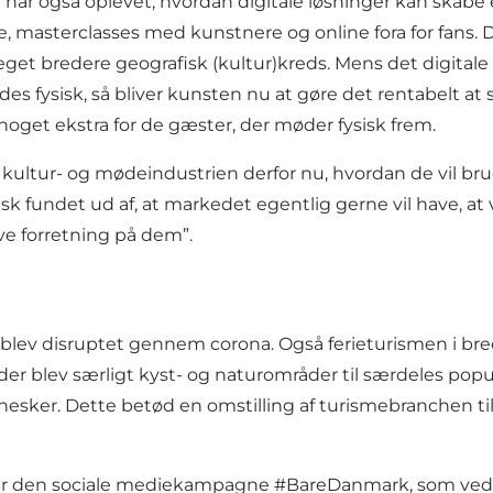
har også oplevet, hvordan digitale løsninger kan skabe
e, masterclasses med kunstnere og online fora for fans. D
et bredere geografisk (kultur)kreds. Mens det digital
s fysisk, så bliver kunsten nu at gøre det rentabelt at 
 noget ekstra for de gæster, der møder fysisk frem.
kultur- og mødeindustrien derfor nu, hvordan de vil brug
k fundet ud af, at markedet egentlig gerne vil have, at 
ve forretning på dem”.
r blev disruptet gennem corona. Også ferieturismen i br
der blev særligt
kyst- og naturområder
til særdeles popu
nesker. Dette betød en omstilling af turismebranchen ti
 er den sociale mediekampagne
#BareDanmark
, som ved