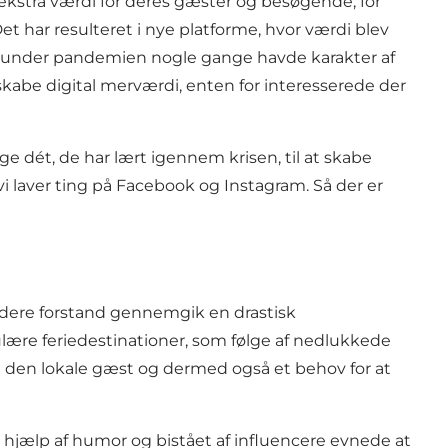
ekstra værdi
for deres gæster og besøgende, for
et har resulteret i nye platforme, hvor værdi blev
e under pandemien nogle gange havde karakter af
skabe digital merværdi, enten for interesserede der
e dét, de har lært igennem krisen, til at skabe
vi laver ting på Facebook og Instagram. Så der er
edere forstand gennemgik en drastisk
lære feriedestinationer, som følge af nedlukkede
l den lokale gæst og dermed også et behov for at
 hjælp af humor og bistået af influencere evnede at