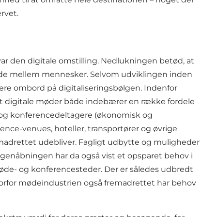
rvet.
r den digitale omstilling. Nedlukningen betød, at
 møde mellem mennesker. Selvom udviklingen inden
lere ombord på digitaliseringsbølgen. Indenfor
, at digitale møder både indebærer en række fordele
e- og konferencedeltagere (økonomisk og
nce-venues, hoteller, transportører og øvrige
emadrettet udebliver. Fagligt udbytte og muligheder
genåbningen har da også vist et opsparet behov i
møde- og konferencesteder. Der er således udbredt
vorfor mødeindustrien også fremadrettet har behov