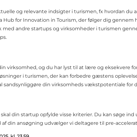
uelle og relevante indsigter i turismen, fx hvordan du a
a Hub for Innovation in Tourism, der følger dig gennem h
rk med andre startups og virksomheder i turismen gen
ps.
virksomhed, og du har lyst til at lære og eksekvere for at
øsninger i turismen, der kan forbedre gæstens oplevelse e
kal sandsynliggøre din virksomheds vækstpotentiale for
et skal din startup opfylde visse kriterier. Du kan søge
 af din ansøgning udvælger vi deltagere til pre-accelera
25, kl. 23.59.