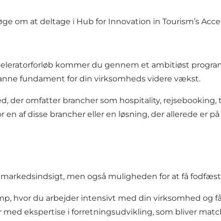
ge om at deltage i Hub for Innovation in Tourism’s Accele
celeratorforløb kommer du gennem et ambitiøst program 
 danne fundament for din virksomheds videre vækst.
ked, der omfatter brancher som hospitality, rejsebooking,
en af disse brancher eller en løsning, der allerede er p
 markedsindsigt, men også muligheden for at få fodfæste 
p, hvor du arbejder intensivt med din virksomhed og får
ver med ekspertise i forretningsudvikling, som bliver matc