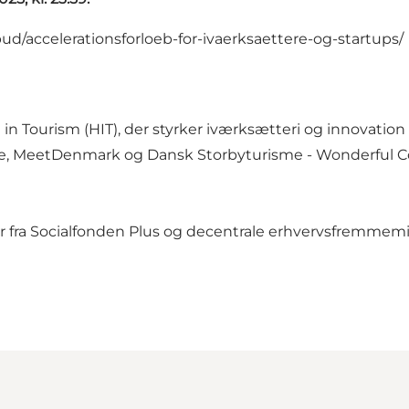
ud/accelerationsforloeb-for-ivaerksaettere-og-startups/
 in Tourism (HIT), der styrker iværksætteri og innovation
e, MeetDenmark og Dansk Storbyturisme - Wonderful Cop
ler fra Socialfonden Plus og decentrale erhvervsfremme