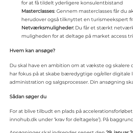
for at få tildelt yderligere konsulentbistand
Masterclasses
: Gennem masterclasses får du akt
herudover også tilknyttet en turismeekspert fr
Netværksmuligheder:
Du får et stærkt netvæ
muligheden for at deltage på market access tri
Hvem kan ansøge?
Du skal have en ambition om at vækste og skalere din 
har fokus på at skabe bæredygtige og/eller digitale l
administration og salgsprocesser. Din ansøgning s
Sådan søger du
For at blive tilbudt en plads på accelerationsforløb
innohub.dk under ‘krav for deltagelse’). På baggrund
Ansøgninger skal indsendes senest den
29. januar 20