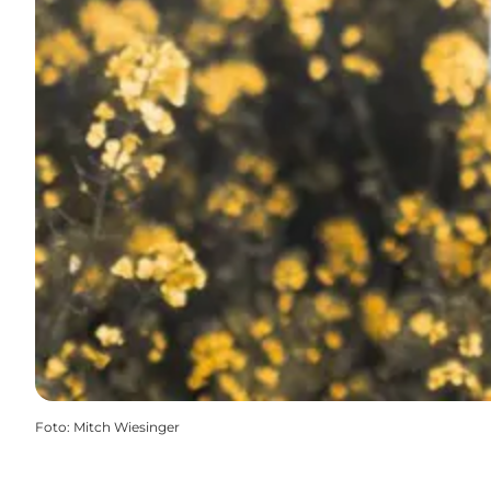
Foto
:
Mitch Wiesinger