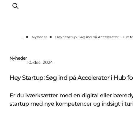
■
■
…
Nyheder
Hey Startup: Søg ind på Accelerator i Hub f
Nyheder
Programmer
Nyheder
10. dec. 2024
Vidensbank
Om os
Hey Startup: Søg ind på Accelerator i Hub f
Kontakt
Er du iværksætter med en digital eller bæredyg
startup med nye kompetencer og indsigt i tu