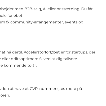
rbejder med B2B-salg, AI eller prissætning. Du får
ele forløbet.
nem fx community-arrangementer, events og
 nå dertil. Acceleratorforløbet er for startups, der
ller driftsoptimere fx ved at digitalisere
 de kommende to år.
 ind uden at have et CVR-nummer (læs mere på
toren.