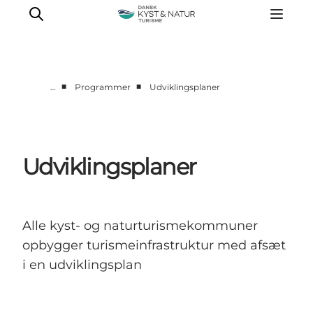
■
■
…
Programmer
Udviklingsplaner
Nyheder
Programmer
Vidensbank
Udviklingsplaner
Om os
Kontakt
Alle kyst- og naturturismekommuner
opbygger turismeinfrastruktur med afsæt
i en udviklingsplan