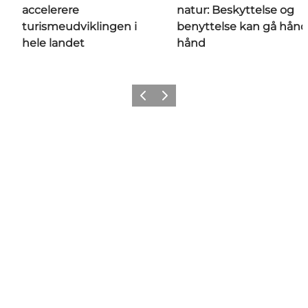
accelerere
natur: Beskyttelse og
turismeudviklingen i
benyttelse kan gå hånd 
hele landet
hånd
Forrige billede
Næste billede
Få seneste nyt fra Dansk Kyst-
og Naturturisme