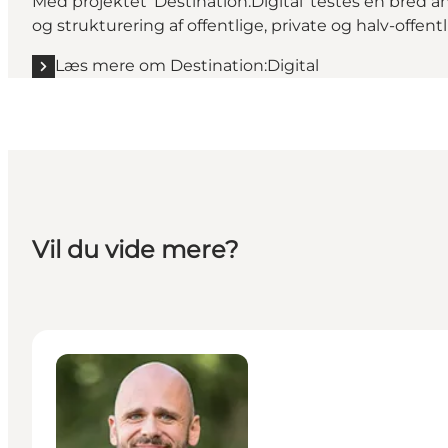
Med projektet 'Destination:Digital' testes en bre
og strukturering af offentlige, private og halv-offe
Læs mere om Destination:Digital
Vil du vide mere?
Jacob R. Kirkegaard Larsen - Udviklingsdirektør