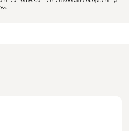
bestemt på Rømø. Gennem en koordineret opsamling
ow.