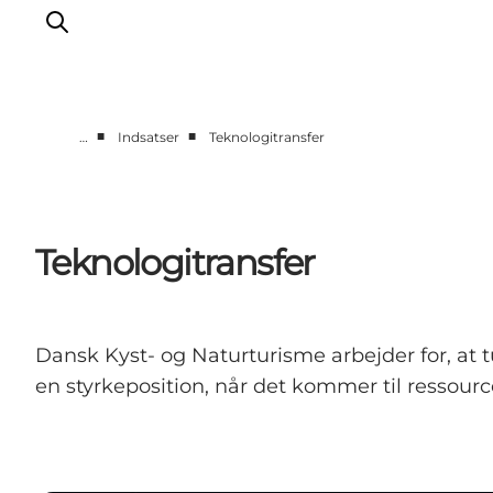
■
■
…
Indsatser
Teknologitransfer
Nyheder
Programmer
Vidensbank
Teknologitransfer
Om os
Kontakt
Dansk Kyst- og Naturturisme arbejder for, at t
en styrkeposition, når det kommer til ressour