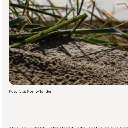
Foto
:
Visit Rømø-Tønder