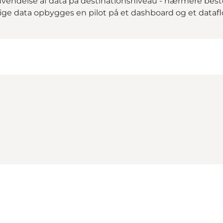
d anvendelse af data på destinationsniveau - nærmere 
ntlige data opbygges en pilot på et dashboard og et datafl