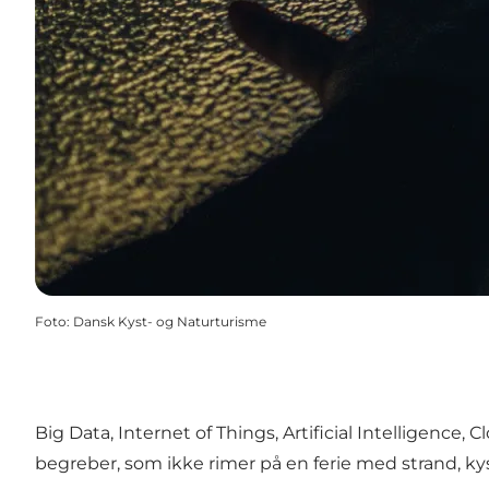
Foto
:
Dansk Kyst- og Naturturisme
Big Data, Internet of Things, Artificial Intelligen
begreber, som ikke rimer på en ferie med strand, ky