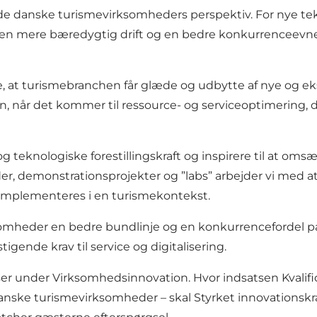
a de danske turismevirksomheders perspektiv. For nye te
 en mere bæredygtig drift og en bedre konkurrenceevne 
, at turismebranchen får glæde og udbytte af nye og eks
on, når det kommer til ressource- og serviceoptimering,
og teknologiske forestillingskraft og inspirere til at om
er, demonstrationsprojekter og ”labs” arbejder vi med
 implementeres i en turismekontekst.
somheder en bedre bundlinje og en konkurrencefordel p
gende krav til service og digitalisering.
r under Virksomhedsinnovation. Hvor indsatsen
Kvalif
 danske turismevirksomheder – skal
Styrket innovationskr