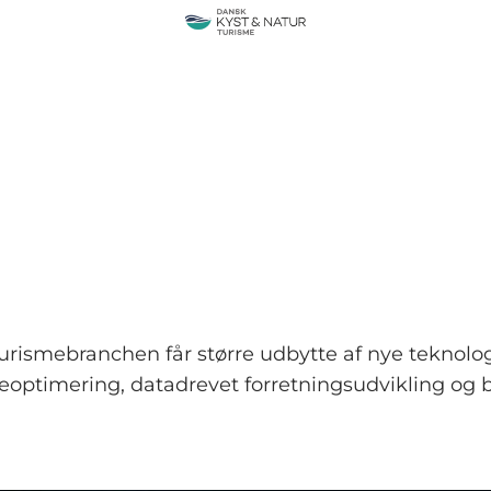
urismebranchen får større udbytte af nye teknologi
ceoptimering, datadrevet forretningsudvikling og 