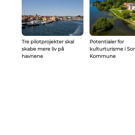
Tre pilotprojekter skal
Potentialer for
skabe mere liv på
kulturturisme i So
havnene
Kommune
Få s