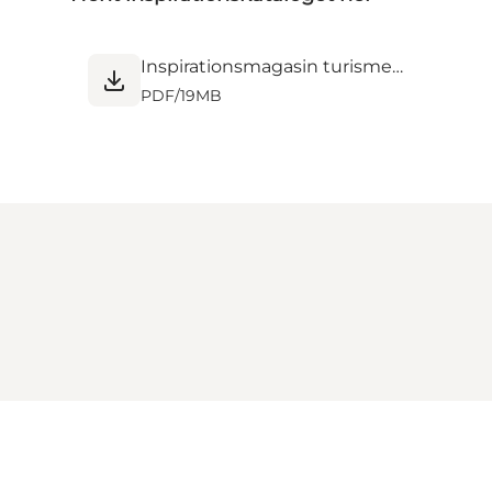
Inspirationsmagasin turisme 2024-komprimeret.pdf
PDF
/
19MB