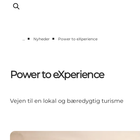
■
■
…
Nyheder
Power to eXperience
Nyheder
Programmer
Vidensbank
Power to eXperience
Om os
Kontakt
Vejen til en lokal og bæredygtig turisme