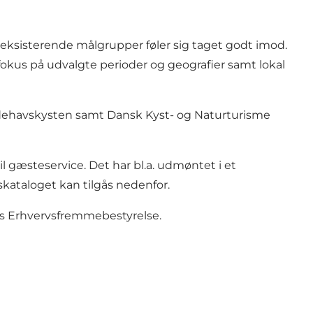
 eksisterende målgrupper føler sig taget godt imod.
okus på udvalgte perioder og geografier samt lokal
Vadehavskysten samt Dansk Kyst- og Naturturisme
l gæsteservice. Det har bl.a. udmøntet i et
nskataloget kan tilgås nedenfor.
rks Erhvervsfremmebestyrelse.