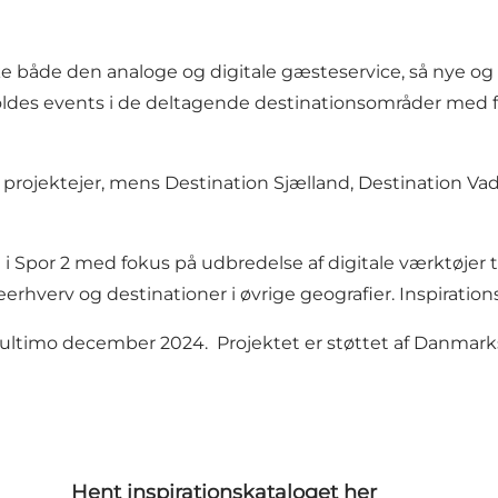
ke både den analoge og digitale gæsteservice, så nye og
holdes events i de deltagende destinationsområder med f
 projektejer, mens Destination Sjælland, Destination 
 Spor 2 med fokus på udbredelse af digitale værktøjer ti
smeerhverv og destinationer i øvrige geografier. Inspiratio
il ultimo december 2024. Projektet er støttet af Danma
Hent inspirationskataloget her