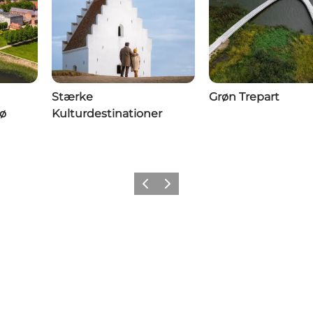
Stærke
Grøn Trepart
rø
Kulturdestinationer
Forrige billede
Næste billede
eneste nyt fra Dansk Kyst- og Naturtu