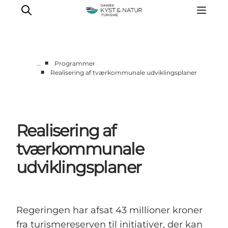
■
…
Programmer
■
Realisering af tværkommunale udviklingsplaner
Nyheder
Programmer
Vidensbank
Realisering af
Om os
Kontakt
tværkommunale
udviklingsplaner
Regeringen har afsat 43 millioner kroner
fra turismereserven til initiativer, der kan