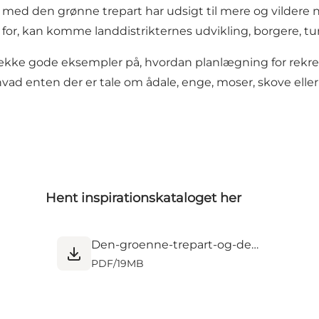
vi med den grønne trepart har udsigt til mere og vildere 
or, kan komme landdistrikternes udvikling, borgere, tur
ække gode eksempler på, hvordan planlægning for rekreati
, hvad enten der er tale om ådale, enge, moser, skove el
Hent inspirationskataloget her
Den-groenne-trepart-og-det-rekreative-potentiale_maj25_web_1.pdf
PDF
/
19MB