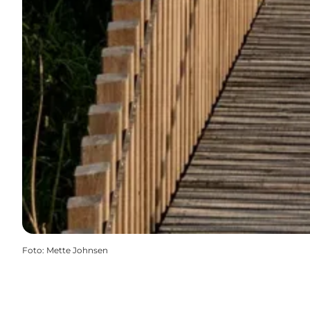
Foto
:
Mette Johnsen