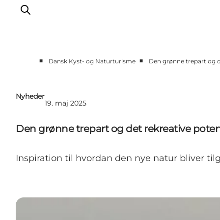
■
■
Dansk Kyst- og Naturturisme
Den grønne trepart og d
Nyheder
Programmer
Nyheder
19. maj 2025
Vidensbank
Om os
Den grønne trepart og det rekreative poten
Kontakt
Inspiration til hvordan den nye natur bliver til