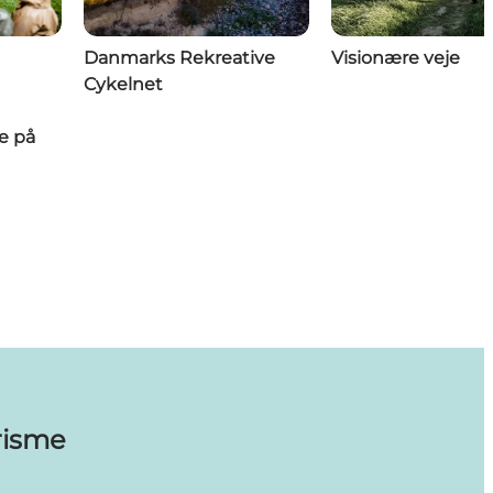
Danmarks Rekreative
Visionære veje
Cykelnet
e på
risme