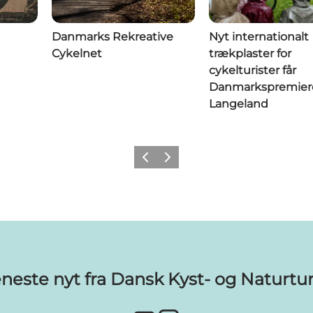
Danmarks Rekreative
Nyt internationalt
Cykelnet
trækplaster for
cykelturister får
Danmarkspremier
Langeland
Forrige billede
Næste billede
eneste nyt fra Dansk Kyst- og Naturtu