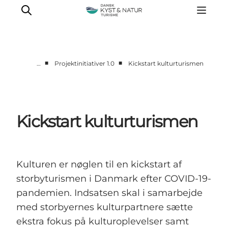
■
■
…
Projektinitiativer 1.0
Kickstart kulturturismen
Viden og inspiration
Projektinitiativer 1.0
Projektinitiativer 2.0
Kickstart kulturturismen
Kulturen er nøglen til en kickstart af
storbyturismen i Danmark efter COVID-19-
pandemien. Indsatsen skal i samarbejde
med storbyernes kulturpartnere sætte
ekstra fokus på kulturoplevelser samt