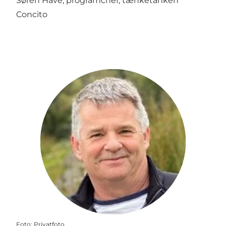
Søren Have, programchef, tænketanken
Concito
Foto
:
Privatfoto