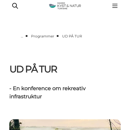
■
■
…
Programmer
UD PÅ TUR
Nyheder
Programmer
Vidensbank
UD PÅ TUR
Om os
Kontakt
- En konference om rekreativ
infrastruktur