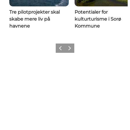
Tre pilotprojekter skal
Potentialer for
skabe mere liv på
kulturturisme i Sorø
havnene
Kommune
Forrige billede
Næste billede
Få seneste nyt fra Dansk Kyst-
og Naturturisme