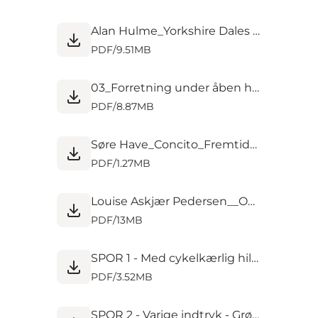
Alan Hulme_Yorkshire Dales National Park_The Doorstep Mile_UD PÅ TUR_ 230424.pdf
PDF
/
9.51MB
03_Forretning under åben himmel.pdf
PDF
/
8.87MB
Søre Have_Concito_Fremtidens Mobilitet skal være mere grøn_UD PÅ TUR_230424.pdf
PDF
/
1.27MB
Louise Askjær Pedersen__ORCBC_UD PÅ TUR 230424_PDF for distribution-komprimeret.pdf
PDF
/
13MB
SPOR 1 - Med cykelkærlig hilsen.pdf
PDF
/
3.52MB
SPOR 2 - Varige indtryk - Grønne aftryk.pdf