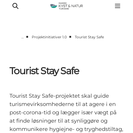
■
■
…
Projektinitiativer 1.0
Tourist Stay Safe
Viden og inspiration
Projektinitiativer 1.0
Projektinitiativer 2.0
Tourist Stay Safe
Tourist Stay Safe-projektet skal guide
turismevirksomhederne til at agere i en
post-corona-tid og lægger især vægt på
at finde løsninger til at synliggøre og
kommunikere hygiejne- og tryghedstiltag,