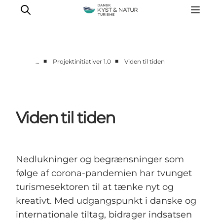
■
■
…
Projektinitiativer 1.0
Viden til tiden
Viden og inspiration
Projektinitiativer 1.0
Projektinitiativer 2.0
Viden til tiden
Nedlukninger og begrænsninger som
følge af corona-pandemien har tvunget
turismesektoren til at tænke nyt og
kreativt. Med udgangspunkt i danske og
internationale tiltag, bidrager indsatsen