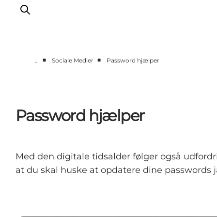
■
■
…
Sociale Medier
Password hjælper
Værktøjskasse
Værktøjer
Om den digitale værktøjskasse
Password hjælper
Mere viden
Med den digitale tidsalder følger også udfor
at du skal huske at opdatere dine passwords j