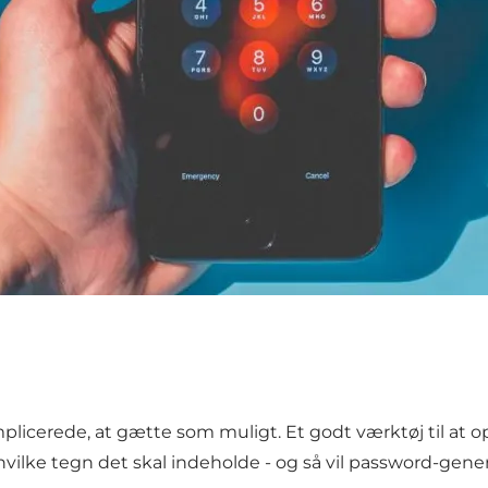
licerede, at gætte som muligt. Et godt værktøj til at o
hvilke tegn det skal indeholde - og så vil password-gene