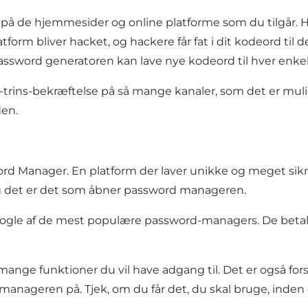
rd på de hjemmesider og online platforme som du tilgår. H
tform bliver hacket, og hackere får fat i dit kodeord ti
Password generatoren kan lave nye kodeord til hver enkel
-trins-bekræftelse på så mange kanaler, som det er muli
den.
d Manager. En platform der laver unikke og meget sikre
 og det er det som åbner password manageren.
ogle af de mest populære password-managers. De beta
 mange funktioner du vil have adgang til. Det er også f
nageren på. Tjek, om du får det, du skal bruge, inde