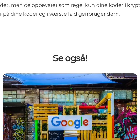
et, men de opbevarer som regel kun dine koder i krypte
r på dine koder og i værste fald genbruger dem.
Se også!
Google - Det forkromede overblik