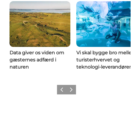
Data giver os viden om
Vi skal bygge bro mell
gæsternes adfærd i
turisterhvervet og
naturen
teknologi-leverandører
Forrige billede
Næste billede