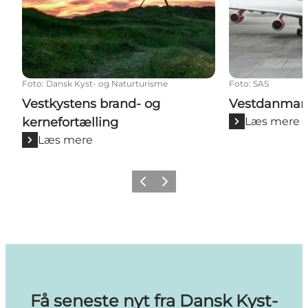
Foto
:
Dansk Kyst- og Naturturisme
Foto
:
SAS
Vestkystens brand- og
Vestdanmar
kernefortælling
Læs mere
Læs mere
Forrige billede
Næste billede
Få seneste nyt fra Dansk Kyst-