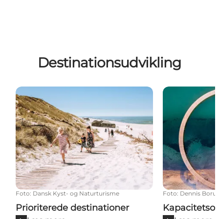
Destinationsudvikling
Prioriterede destinationer
Kapacitetsop
Foto
:
Dansk Kyst- og Naturturisme
Foto
:
Dennis Boru
Prioriterede destinationer
Kapacitetso