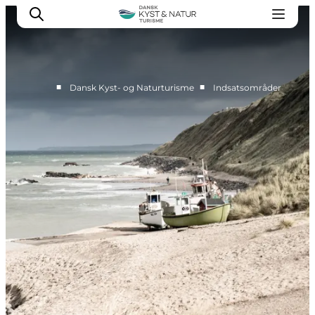
■
■
Dansk Kyst- og Naturturisme
Indsatsområder
Nyheder
Programmer
Vidensbank
Om os
Kontakt