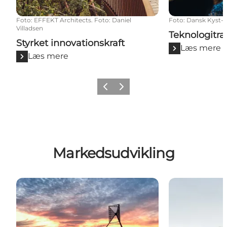
Foto
:
EFFEKT Architects. Foto: Daniel
Foto
:
Dansk Kyst- 
Villadsen
Teknologitra
Styrket innovationskraft
Læs mere
Læs mere
Forrige billede
Næste billede
Markedsudvikling
Vestkystens brand- og kernefortælling
Vestdanmark 